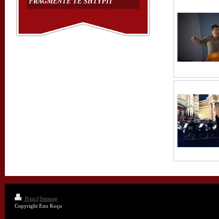
FRAGMENTE TË SHTYPIT
Print
|
Sitemap
Copyright Eno Koço